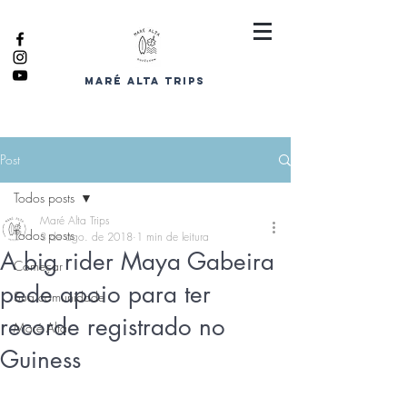
MARÉ ALTA TRIPS
Post
Todos posts
Maré Alta Trips
Todos posts
3 de ago. de 2018
1 min de leitura
A big rider Maya Gabeira
Começar
pede apoio para ter
Sua comunidade
recorde registrado no
Maré Alta
Guiness